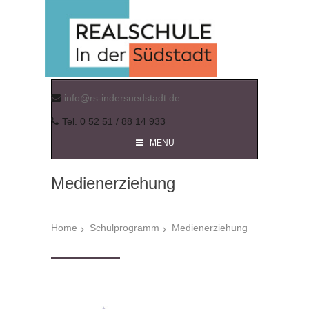
info@rs-indersuedstadt.de
Tel. 0 52 51 / 88 14 933
MENU
Medienerziehung
Home
Schulprogramm
Medienerziehung