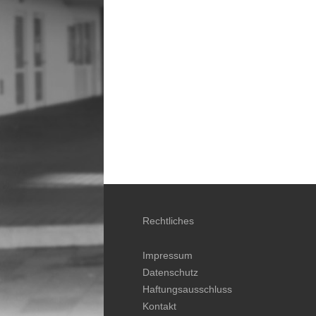
Schul- und Hausordnung
Abschlüsse
Förderverein
Chronik
Rechtliches
Impressum
Datenschutz
Haftungsausschluss
Kontakt