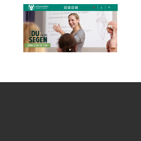
Sportwettkämpfe
Tanzen
Projekte & Exkursionen
Schulgarten
Schülersanitäter*innen
Schülerzeitung
Sporthelfer*innen
Europa