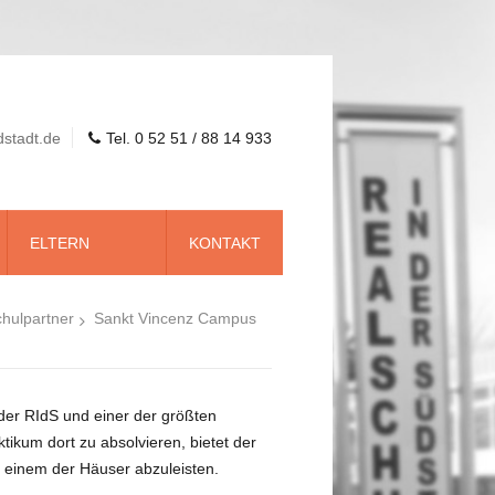
dstadt.de
Tel. 0 52 51 / 88 14 933
ELTERN
KONTAKT
hulpartner
Sankt Vincenz Campus
Wirtschaft, Sport & Kultur
der RIdS und einer der größten
Autohaus Gellermann
ikum dort zu absolvieren, bietet der
Bonifatius GmbH
 einem der Häuser abzuleisten.
Benteler Steel Tube