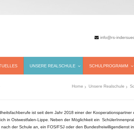
info@rs-indersue
TUELLES
UNSERE REALSCHULE
SCHULPROGRAMM
s
Home
Unsere Realschule
Sc
Schülerzeitung Aktuell
Ballsport
Schülerbücherei
Basketball
SchülerInnen für SchülerIinnen
Digital Scouts
itsfachberufe ist seit dem Jahr 2018 einer der Kooperationspartner 
Schulfahrten
Green-Keeper
ch in Ostwestfalen-Lippe. Neben der Möglichkeit ein SchülerInnenprakt
ach der Schule an, ein FOS/FSJ oder den Bundesfreiwilligendienst in
Lesewettbewerb
Robotik