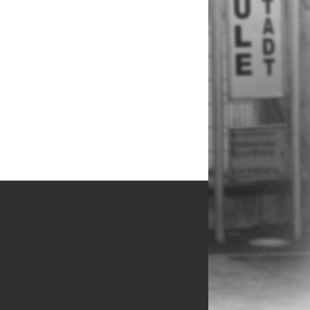
Sankt Vincenz Campus
Ullner & Ullner
Paderborner Baskets
Kreismuseum Wewelsburg
Weiterführende Schulen
Edith-Stein Berufskolleg
Ludwig-Erhard Berufskolleg
Heinz-Nixdorf Gesamtschule