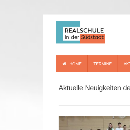
HOME
TERMINE
AK
Aktuelle Neuigkeiten d
Kurzinfo
Schulleitung
Kollegium
Schülervertretung
Beratung