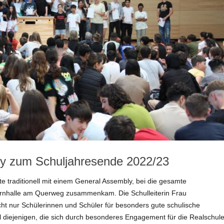
Sportwettkämpfe
Tanzen
Projekte & Exkursionen
Schulgarten
Schülersanitäter*innen
Schülerzeitung
Sporthelfer*innen
Europa
y zum Schuljahresende 2022/23
e traditionell mit einem General Assembly, bei die gesamte
urnhalle am Querweg zusammenkam. Die Schulleiterin Frau
ht nur Schülerinnen und Schüler für besonders gute schulische
l diejenigen, die sich durch besonderes Engagement für die Realschul