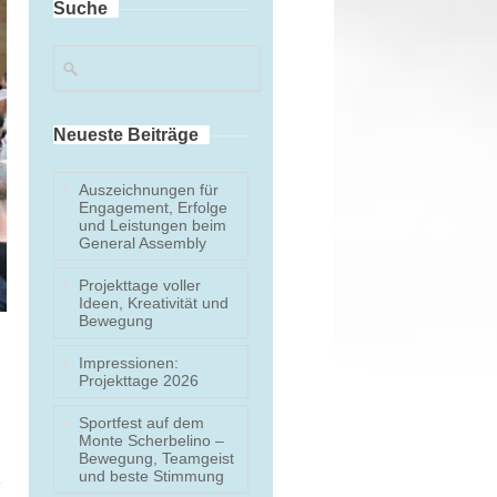
Suche
Sankt Vincenz Campus
Ullner & Ullner
Paderborner Baskets
Kreismuseum Wewelsburg
Neueste Beiträge
Weiterführende Schulen
Edith-Stein Berufskolleg
Auszeichnungen für
Ludwig-Erhard Berufskolleg
Engagement, Erfolge
und Leistungen beim
Heinz-Nixdorf Gesamtschule
General Assembly
Projekttage voller
Ideen, Kreativität und
Bewegung
Impressionen:
Projekttage 2026
Sportfest auf dem
Monte Scherbelino –
Bewegung, Teamgeist
und beste Stimmung
e