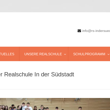
info@rs-indersue
TUELLES
UNSERE REALSCHULE
SCHULPROGRAMM
er Realschule In der Südstadt
Schülerzeitung Aktuell
Ballsport
Schülerbücherei
Basketball
SchülerInnen für SchülerIinnen
Digital Scouts
Schulfahrten
Green-Keeper
Lesewettbewerb
Robotik