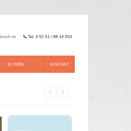
dstadt.de
Tel. 0 52 51 / 88 14 933
ELTERN
KONTAKT
Wirtschaft, Sport & Kultur
Autohaus Gellermann
Bonifatius GmbH
Benteler Steel Tube