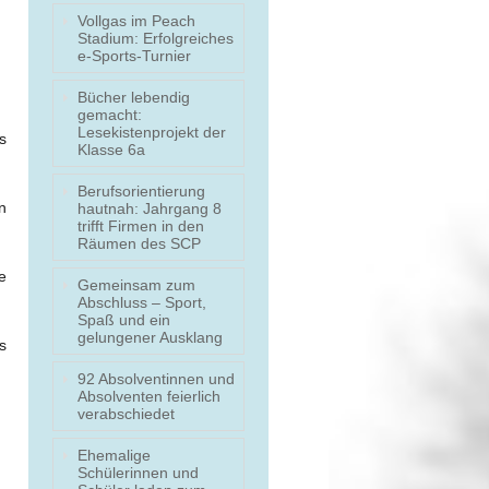
Vollgas im Peach
Stadium: Erfolgreiches
e-Sports-Turnier
Bücher lebendig
gemacht:
Lesekistenprojekt der
s
Klasse 6a
Berufsorientierung
n
hautnah: Jahrgang 8
trifft Firmen in den
Räumen des SCP
e
Gemeinsam zum
Abschluss – Sport,
Spaß und ein
gelungener Ausklang
s
92 Absolventinnen und
Absolventen feierlich
verabschiedet
Ehemalige
Schülerinnen und