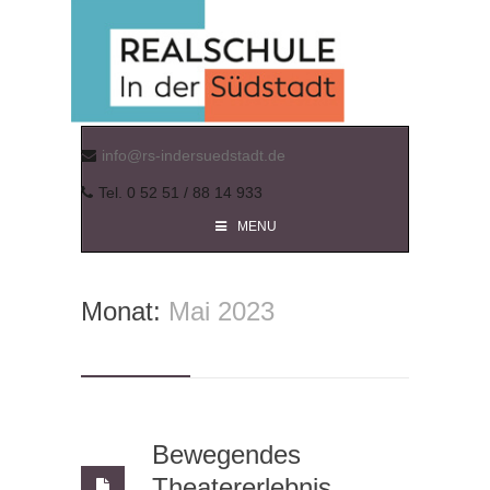
info@rs-indersuedstadt.de
Tel. 0 52 51 / 88 14 933
MENU
Monat:
Mai 2023
Bewegendes
Theatererlebnis