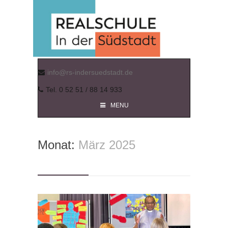
info@rs-indersuedstadt.de
Tel. 0 52 51 / 88 14 933
MENU
Monat:
März 2025