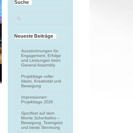
Suche
Sankt Vincenz Campus
Ullner & Ullner
Paderborner Baskets
Kreismuseum Wewelsburg
Neueste Beiträge
Weiterführende Schulen
Edith-Stein Berufskolleg
Auszeichnungen für
Ludwig-Erhard Berufskolleg
Engagement, Erfolge
und Leistungen beim
Heinz-Nixdorf Gesamtschule
General Assembly
Projekttage voller
Ideen, Kreativität und
Bewegung
Impressionen:
Projekttage 2026
Sportfest auf dem
Monte Scherbelino –
Bewegung, Teamgeist
und beste Stimmung