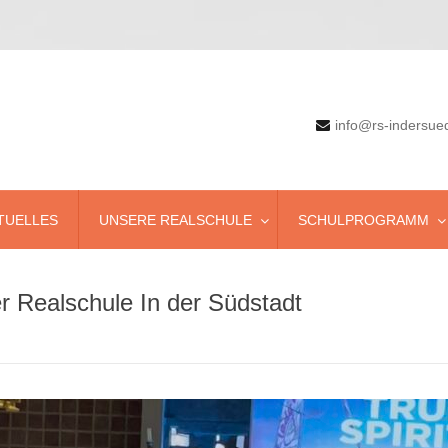
info@rs-indersue
TUELLES
UNSERE REALSCHULE
SCHULPROGRAMM
er Realschule In der Südstadt
Schülerzeitung Aktuell
Ballsport
Schülerbücherei
Basketball
SchülerInnen für SchülerIinnen
Digital Scouts
Schulfahrten
Green-Keeper
Lesewettbewerb
Robotik