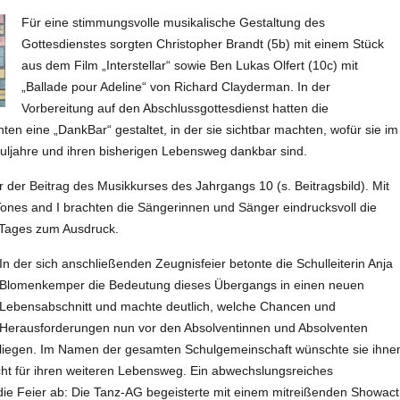
Für eine stimmungsvolle musikalische Gestaltung des
Gottesdienstes sorgten Christopher Brandt (5b) mit einem Stück
aus dem Film „Interstellar“ sowie Ben Lukas Olfert (10c) mit
„Ballade pour Adeline“ von Richard Clayderman. In der
Vorbereitung auf den Abschlussgottesdienst hatten die
en eine „DankBar“ gestaltet, in der sie sichtbar machten, wofür sie im
huljahre und ihren bisherigen Lebensweg dankbar sind.
 der Beitrag des Musikkurses des Jahrgangs 10 (s. Beitragsbild). Mit
Tones and I brachten die Sängerinnen und Sänger eindrucksvoll die
 Tages zum Ausdruck.
In der sich anschließenden Zeugnisfeier betonte die Schulleiterin Anja
Blomenkemper die Bedeutung dieses Übergangs in einen neuen
Lebensabschnitt und machte deutlich, welche Chancen und
Herausforderungen nun vor den Absolventinnen und Absolventen
liegen. Im Namen der gesamten Schulgemeinschaft wünschte sie ihne
cht für ihren weiteren Lebensweg. Ein abwechslungsreiches
 Feier ab: Die Tanz-AG begeisterte mit einem mitreißenden Showact