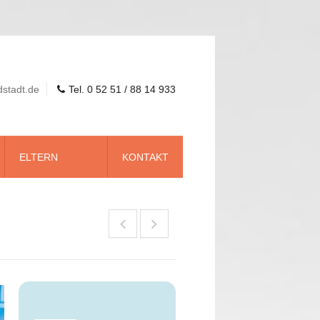
dstadt.de
Tel. 0 52 51 / 88 14 933
ELTERN
KONTAKT
Wirtschaft, Sport & Kultur
Autohaus Gellermann
Bonifatius GmbH
Benteler Steel Tube