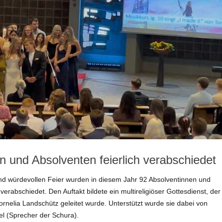
Sportwettkämpfe
Tanzen
Projekte & Exkursionen
Schulgarten
Schülersanitäter*innen
Schülerzeitung
Sporthelfer*innen
Europa
n und Absolventen feierlich verabschiedet
nd würdevollen Feier wurden in diesem Jahr 92 Absolventinnen und
erabschiedet. Den Auftakt bildete ein multireligiöser Gottesdienst, der
rnelia Landschütz geleitet wurde. Unterstützt wurde sie dabei von
l (Sprecher der Schura).