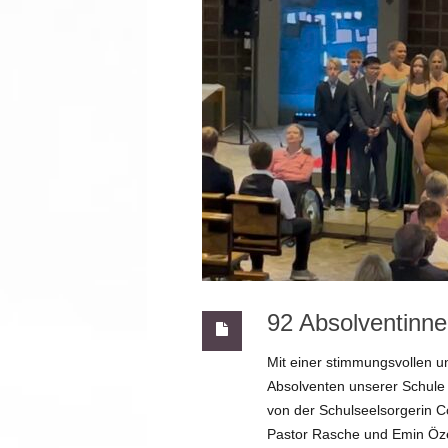
Schul- und Hausordnung
Abschlüsse
Förderverein
Chronik
92 Absolventinne
Mit einer stimmungsvollen u
Absolventen unserer Schule v
von der Schulseelsorgerin Co
Pastor Rasche und Emin Öze